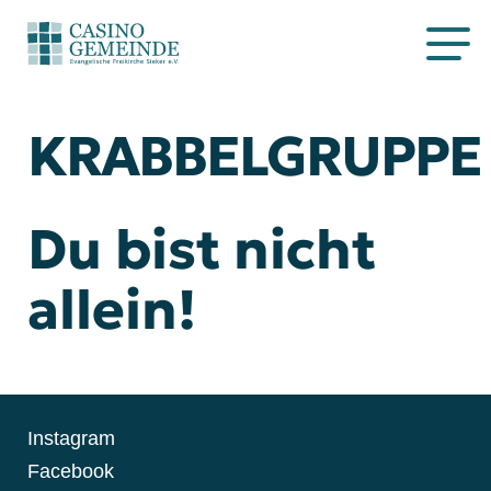
KRABBELGRUPPE
Über uns
Alphakurs
Termine
Du bist nicht
Predigten
allein!
Instagram
Facebook